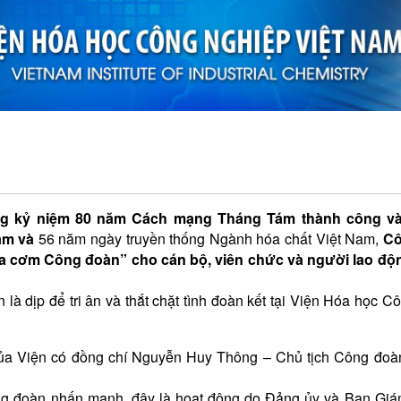
ạt động triển khai
Đào tạo
Hợp tác quốc tế
Hoạt động đoàn thể
HÀNH VÀ GẮN KẾT
ừng kỷ niệm 80 năm Cách mạng Tháng Tám thành công v
am
và
56 năm ngày truyền thống Ngành hóa chất Việt Nam,
Cô
ữa cơm Công đoàn” cho cán bộ,
viên chức
và người lao độ
à dịp để tri ân và thắt chặt tình đoàn kết tại Viện Hóa học C
 của Viện có đồng chí Nguyễn Huy Thông – Chủ tịch Công đo
ông đoàn nhấn mạnh, đây là hoạt động do Đảng ủy và Ban Giá