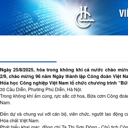
Trang chủ
Giới thiệu
Khoa học công nghệ
Ho
BỮA CƠM CÔNG ĐOÀN - NƠI TRI ÂN, ĐỒNG 
N
gày
25
/8/2025, hòa trong không khí cả nước chào m
2/9
,
chào mừng 96 năm Ngày thành lập Công đoàn Việt N
Hóa học Công nghiệp Việt Nam
tổ chức chương trình “B
30 Cầu Diễn, Phường Phú Diễn, Hà Nội.
Trong không khí ấm cúng, rực sắc cờ hoa, Bữa cơm Công đoàn l
Nam.
Đến dự và chung vui với cán bộ, viên chức, người lao động
Hóa chất Việt Nam.
Phát biểu khai mạc, đồng chí Tạ Thị Sơn Đông - Chủ tịch C