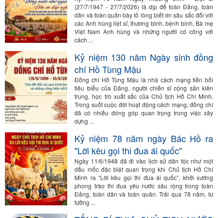
(27/7/1947 - 27/7/2026) là dịp để toàn Đảng, toàn
dân và toàn quân bày tỏ lòng biết ơn sâu sắc đối với
các Anh hùng liệt sĩ, thương binh, bệnh binh, Bà mẹ
Việt Nam Anh hùng và những người có công với
cách ...
Kỷ niệm 130 năm Ngày sinh đồng
chí Hồ Tùng Mậu
Đồng chí Hồ Tùng Mậu là nhà cách mạng tiền bối
tiêu biểu của Đảng, người chiến sĩ cộng sản kiên
trung, học trò xuất sắc của Chủ tịch Hồ Chí Minh.
Trong suốt cuộc đời hoạt động cách mạng, đồng chí
đã có nhiều đóng góp quan trọng trong việc xây
dựng ...
Kỷ niệm 78 năm ngày Bác Hồ ra
"Lời kêu gọi thi đua ái quốc"
Ngày 11/6/1948 đã đi vào lịch sử dân tộc như một
dấu mốc đặc biệt quan trọng khi Chủ tịch Hồ Chí
Minh ra “Lời kêu gọi thi đua ái quốc”, khởi xướng
phong trào thi đua yêu nước sâu rộng trong toàn
Đảng, toàn dân và toàn quân. Trải qua 78 năm, tư
tưởng ...