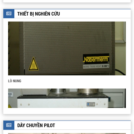
nào?
THIẾT BỊ NGHIÊN CỨU
HỆ THIẾT BỊ CHƯNG CẤT DẦU THÔ
DÂY CHUYỀN SẢN XUẤT THUỐC TUYỂN
LÒ NUNG
DÂY CHUYỀN PILOT
DÂY CHUYỀN SẢN XUẤT BIODIESEL