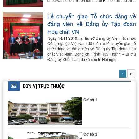
chức Đại hội điểm tiến hành bầu Bí thư trực tiếp tại ...
HỆ PHẢN ỨNG PHA LỎNG ÁP SUẤT CAO
Lễ chuyển giao Tổ chức đảng về
đảng viên về Đảng ủy Tập đoàn
Hóa chất VN
Ngày 14/11/2019, tại trụ sở Đảng ủy Viện Hóa học
Công nghiệp Việt Nam đã diễn ra lễ chuyển giao tổ
chức đảng và đảng viên về Đảng ủy Tập đoàn Hóa
chất Việt Nam. Đồng chí Trịnh Huy Thành – Bí thư
Đảng ủy Khối tham dự và chủ trì Hội nghị.
1
2
HỆ THIẾT BỊ PHẢN ỨNG BAP HA
ĐƠN VỊ TRỰC THUỘC
Cơ sở 1
Cơ sở 2