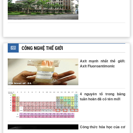
THIẾT BỊ ĐẲNG NHIỆT HẤP PHỤ - GIẢI HẤP PHỤ N2
CÔNG NGHỆ THẾ GIỚI
Axit mạnh nhất thế giới:
Axit Fluoroantimonic
THIẾT BỊ ĐO NHIỄU XẠ TIA X
4 nguyên tố trong bảng
tuần hoàn đã có tên mới
Công thức hóa học của cơ
thể con người viết như thế