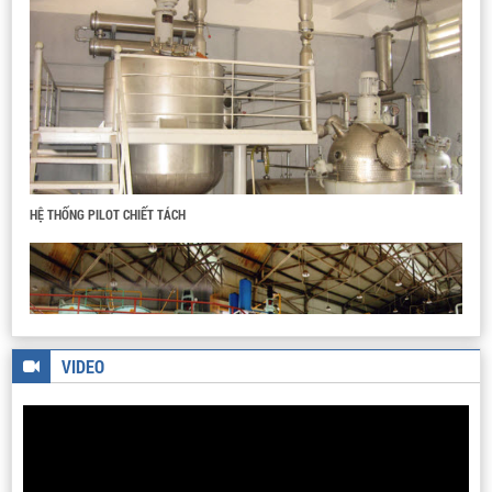
HỆ PHẢN ỨNG PHA LỎNG ÁP SUẤT CAO
HỆ THỐNG PILOT CHIẾT TÁCH
HỆ THIẾT BỊ PHẢN ỨNG BAP HA
VIDEO
DÂY CHUYỀN SẢN XUẤT THUỐC TUYỂN