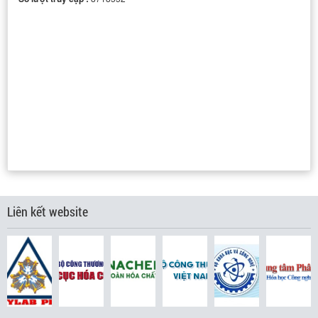
DÂY CHUYỀN SẢN XUẤT THUỐC TUYỂN
Liên kết website