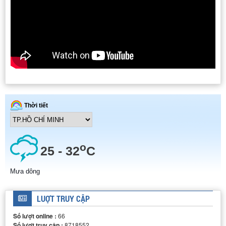
THIẾT BỊ ĐẲNG NHIỆT HẤP PHỤ - GIẢI HẤP PHỤ N2
DÂY CHUYỀN SẢN XUẤT BIODIESEL
THIẾT BỊ ĐO NHIỄU XẠ TIA X
LUỢT TRUY CẬP
HỆ THỐNG PILOT CHIẾT TÁCH
Số lượt online :
66
Số lượt truy cập :
8718552