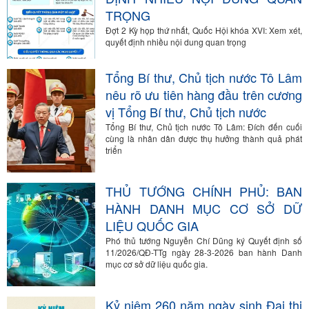
TRỌNG
Đợt 2 Kỳ họp thứ nhất, Quốc Hội khóa XVI: Xem xét,
quyết định nhiều nội dung quan trọng
Tổng Bí thư, Chủ tịch nước Tô Lâm
nêu rõ ưu tiên hàng đầu trên cương
vị Tổng Bí thư, Chủ tịch nước
Tổng Bí thư, Chủ tịch nước Tô Lâm: Đích đến cuối
cùng là nhân dân được thụ hưởng thành quả phát
triển
THỦ TƯỚNG CHÍNH PHỦ: BAN
HÀNH DANH MỤC CƠ SỞ DỮ
LIỆU QUỐC GIA
Phó thủ tướng Nguyễn Chí Dũng ký Quyết định số
11/2026/QĐ-TTg ngày 28-3-2026 ban hành Danh
mục cơ sở dữ liệu quốc gia.
Kỷ niệm 260 năm ngày sinh Đại thi