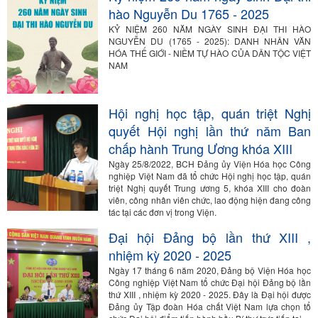
hào Nguyễn Du 1765 - 2025
KỶ NIỆM 260 NĂM NGÀY SINH ĐẠI THI HÀO
NGUYỄN DU (1765 - 2025): DANH NHÂN VĂN
HÓA THẾ GIỚI - NIỀM TỰ HÀO CỦA DÂN TỘC VIỆT
NAM
Hội nghị học tập, quán triệt Nghị
quyết Hội nghị lần thứ năm Ban
chấp hành Trung Ương khóa XIII
Ngày 25/8/2022, BCH Đảng ủy Viện Hóa học Công
nghiệp Việt Nam đã tổ chức Hội nghị học tập, quán
triệt Nghị quyết Trung ương 5, khóa XIII cho đoàn
viên, công nhân viên chức, lao động hiện đang công
tác tại các đơn vị trong Viện.
Đại hội Đảng bộ lần thứ XIII ,
nhiệm kỳ 2020 - 2025
Ngày 17 tháng 6 năm 2020, Đảng bộ Viện Hóa học
Công nghiệp Việt Nam tổ chức Đại hội Đảng bộ lần
thứ XIII , nhiệm kỳ 2020 - 2025. Đây là Đại hội được
Đảng ủy Tập đoàn Hóa chất Việt Nam lựa chọn tổ