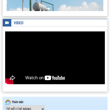
THIẾT BỊ ĐẲNG NHIỆT HẤP PHỤ - GIẢI HẤP PHỤ N2
VIDEO
DÂY CHUYỀN SẢN XUẤT BIODIESEL
THIẾT BỊ ĐO NHIỄU XẠ TIA X
HỆ THỐNG PILOT CHIẾT TÁCH