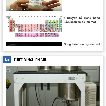
HỆ THIẾT BỊ CHƯNG CẤT DẦU THÔ
4 nguyên tố trong bảng
tuần hoàn đã có tên mới
DÂY CHUYỀN SẢN XUẤT THUỐC TUYỂN
Công thức hóa học của cơ
thể con người viết như thế
nào?
THIẾT BỊ NGHIÊN CỨU
LÒ NUNG
DÂY CHUYỀN SẢN XUẤT BIODIESEL