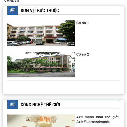
CANDVN
THIẾT BỊ ĐẲNG NHIỆT HẤP PHỤ - GIẢI HẤP PHỤ N2
ĐƠN VỊ TRỰC THUỘC
Cơ sở 1
Cơ sở 2
THIẾT BỊ ĐO NHIỄU XẠ TIA X
CÔNG NGHỆ THẾ GIỚI
Axit mạnh nhất thế giới:
Axit Fluoroantimonic