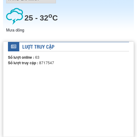
LUỢT TRUY CẬP
DÂY CHUYỀN SẢN XUẤT THUỐC TUYỂN
Số lượt online :
63
Số lượt truy cập :
8717547