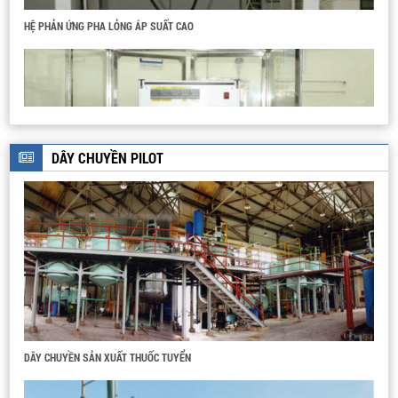
HỆ PHẢN ỨNG PHA LỎNG ÁP SUẤT CAO
DÂY CHUYỀN PILOT
HỆ THỐNG PILOT CHIẾT TÁCH
HỆ THIẾT BỊ PHẢN ỨNG BAP HA
DÂY CHUYỀN SẢN XUẤT THUỐC TUYỂN