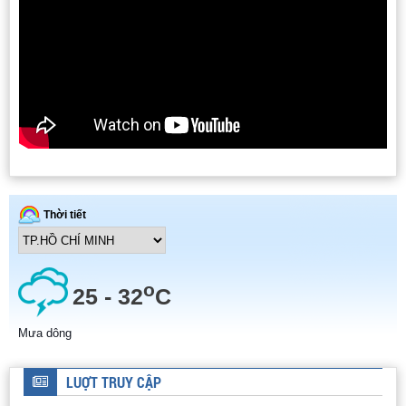
HỆ THIẾT BỊ PHẢN ỨNG BAP HA
DÂY CHUYỀN SẢN XUẤT THUỐC TUYỂN
THIẾT BỊ ĐẲNG NHIỆT HẤP PHỤ - GIẢI HẤP PHỤ N2
LUỢT TRUY CẬP