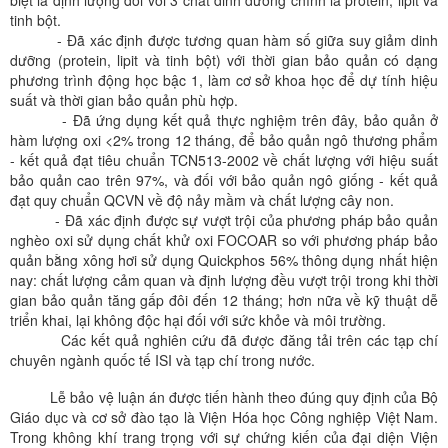
biệt là định lượng đối với 3 chất dinh dưỡng chính là protein, lipit và
tinh bột.
- Đã xác định được tương quan hàm số giữa suy giảm dinh
dưỡng (protein, lipit và tinh bột) với thời gian bảo quản có dạng
phương trình động học bậc 1, làm cơ sở khoa học để dự tính hiệu
suất và thời gian bảo quản phù hợp.
- Đã ứng dụng kết quả thực nghiệm trên đây, bảo quản ở
hàm lượng oxi <2% trong 12 tháng, để bảo quản ngô thương phẩm
- kết quả đạt tiêu chuẩn TCN513-2002 về chất lượng với hiệu suất
bảo quản cao trên 97%, và đối với bảo quản ngô giống - kết quả
đạt quy chuẩn QCVN về độ nảy mầm và chất lượng cây non.
- Đã xác định được sự vượt trội của phương pháp bảo quản
nghèo oxi sử dụng chất khử oxi FOCOAR so với phương pháp bảo
quản bằng xông hơi sử dụng Quickphos 56% thông dụng nhất hiện
nay: chất lượng cảm quan và định lượng đều vượt trội trong khi thời
gian bảo quản tăng gấp đôi đến 12 tháng; hơn nữa về kỹ thuật dễ
triển khai, lại không độc hại đối với sức khỏe và môi trường.
Các kết quả nghiên cứu đã được đăng tải trên các tạp chí
chuyên ngành quốc tế ISI và tạp chí trong nước.
Lễ bảo vệ luận án được tiến hành theo đúng quy định của Bộ
Giáo dục và cơ sở đào tạo là Viện Hóa học Công nghiệp Việt Nam.
Trong không khí trang trọng với sự chứng kiến của đại diện Viện