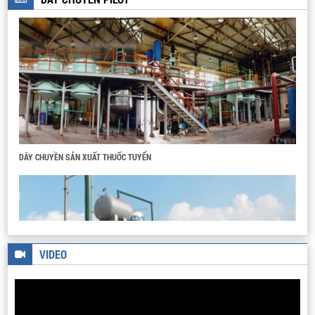
LÒ NUNG
DÂY CHUYỀN SẢN XUẤT BIODIESEL
HỆ PHẢN ỨNG PHA LỎNG ÁP SUẤT CAO
VIDEO
HỆ THỐNG PILOT CHIẾT TÁCH