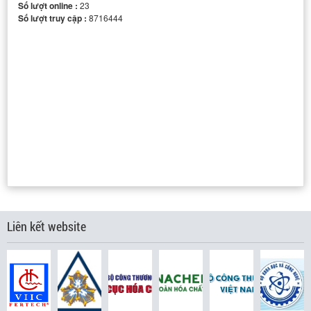
Số lượt online :
23
Số lượt truy cập :
8716444
THIẾT BỊ ĐO NHIỄU XẠ TIA X
Liên kết website