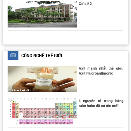
Cơ sở 2
HỆ THIẾT BỊ PHẢN ỨNG BAP HA
CÔNG NGHỆ THẾ GIỚI
DÂY CHUYỀN SẢN XUẤT THUỐC TUYỂN
Axit mạnh nhất thế giới:
Axit Fluoroantimonic
THIẾT BỊ ĐẲNG NHIỆT HẤP PHỤ - GIẢI HẤP PHỤ N2
4 nguyên tố trong bảng
tuần hoàn đã có tên mới
DÂY CHUYỀN SẢN XUẤT BIODIESEL