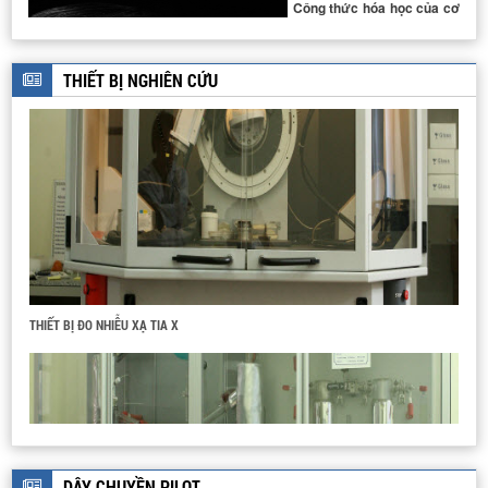
Công thức hóa học của cơ
thể con người viết như thế
nào?
THIẾT BỊ NGHIÊN CỨU
THIẾT BỊ ĐO NHIỄU XẠ TIA X
HỆ THỐNG PILOT CHIẾT TÁCH
HỆ THIẾT BỊ CHƯNG CẤT DẦU THÔ
DÂY CHUYỀN PILOT
DÂY CHUYỀN SẢN XUẤT THUỐC TUYỂN