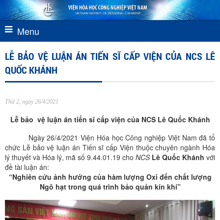
Menu
LỄ BẢO VỆ LUẬN ÁN TIẾN SĨ CẤP VIỆN CỦA NCS LÊ
QUỐC KHÁNH
Thứ 2, ngày 26/4/2021
Lễ bảo vệ luận án tiến sĩ cấp viện của NCS Lê Quốc Khánh
Ngày 26/4/2021 Viện Hóa học Công nghiệp Việt Nam đã tổ
chức Lễ bảo vệ luận án Tiến sĩ cấp Viện thuộc chuyên ngành Hóa
lý thuyết và Hóa lý, mã số 9.44.01.19 cho
NCS
Lê Quốc Khánh
với
đề tài luận án:
“Nghiên cứu ảnh hưởng của hàm lượng Oxi đến chất lượng
Ngô hạt trong quá trình bảo quản kín khí”